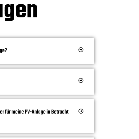
ragen
age?
er für meine PV-Anlage in Betracht